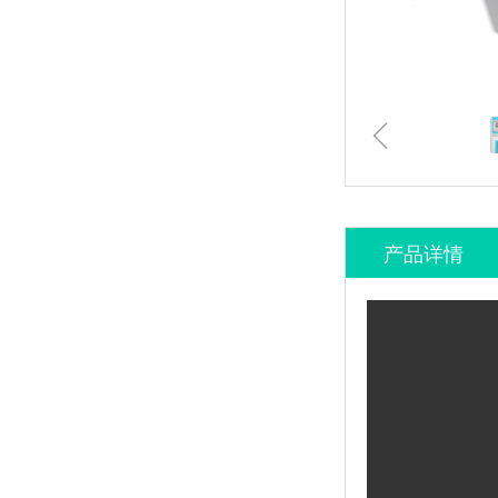
ꁆ
产品详情